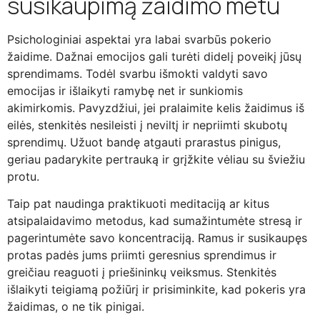
susikaupimą žaidimo metu
Psichologiniai aspektai yra labai svarbūs pokerio
žaidime. Dažnai emocijos gali turėti didelį poveikį jūsų
sprendimams. Todėl svarbu išmokti valdyti savo
emocijas ir išlaikyti ramybę net ir sunkiomis
akimirkomis. Pavyzdžiui, jei pralaimite kelis žaidimus iš
eilės, stenkitės nesileisti į neviltį ir nepriimti skubotų
sprendimų. Užuot bandę atgauti prarastus pinigus,
geriau padarykite pertrauką ir grįžkite vėliau su šviežiu
protu.
Taip pat naudinga praktikuoti meditaciją ar kitus
atsipalaidavimo metodus, kad sumažintumėte stresą ir
pagerintumėte savo koncentraciją. Ramus ir susikaupęs
protas padės jums priimti geresnius sprendimus ir
greičiau reaguoti į priešininkų veiksmus. Stenkitės
išlaikyti teigiamą požiūrį ir prisiminkite, kad pokeris yra
žaidimas, o ne tik pinigai.