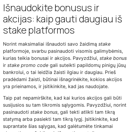
Išnaudokite bonusus ir
akcijas: kaip gauti daugiau iš
stake platformos
Norint maksimaliai išnaudoti savo žaidimą
stake
platformoje, svarbu pasinaudoti visomis galimybėmis,
kurias teikia bonusai ir akcijos. Pavyzdžiui,
stake bonus
ir
stake promo code
gali suteikti papildomų pinigų jūsų
bankrolui, o tai leidžia žaisti ilgiau ir daugiau. Prieš
pradėdami žaisti, būtinai išnagrinėkite, kokios akcijos
yra prieinamos, ir įsitikinkite, kad jas naudojate.
Taip pat nepamirškite, kad kai kurios akcijos gali būti
susijusios su tam tikromis sąlygomis. Pavyzdžiui, norint
pasinaudoti
stake bonus
, gali tekti atlikti tam tikrą
statymą arba pasiekti tam tikrą lygį. Įsitikinkite, kad
suprantate šias sąlygas, kad galėtumėte tinkamai