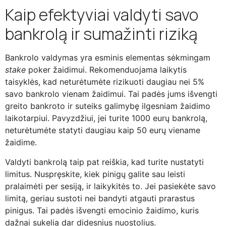
Kaip efektyviai valdyti savo
bankrolą ir sumažinti riziką
Bankrolo valdymas yra esminis elementas sėkmingam
stake
poker žaidimui. Rekomenduojama laikytis
taisyklės, kad neturėtumėte rizikuoti daugiau nei 5%
savo bankrolo vienam žaidimui. Tai padės jums išvengti
greito bankroto ir suteiks galimybę ilgesniam žaidimo
laikotarpiui. Pavyzdžiui, jei turite 1000 eurų bankrolą,
neturėtumėte statyti daugiau kaip 50 eurų viename
žaidime.
Valdyti bankrolą taip pat reiškia, kad turite nustatyti
limitus. Nuspręskite, kiek pinigų galite sau leisti
pralaimėti per sesiją, ir laikykitės to. Jei pasiekėte savo
limitą, geriau sustoti nei bandyti atgauti prarastus
pinigus. Tai padės išvengti emocinio žaidimo, kuris
dažnai sukelia dar didesnius nuostolius.