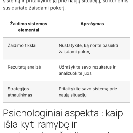
sistemą ir pritaikykite ją prie naujų situacijų, su kuriomis
susiduriate žaisdami pokerį.
Žaidimo sistemos
Aprašymas
elementai
Žaidimo tikslai
Nustatykite, ką norite pasiekti
žaisdami pokerį
Rezultatų analizė
Užrašykite savo rezultatus ir
analizuokite juos
Strategijos
Pritaikykite savo sistemą prie
atnaujinimas
naujų situacijų
Psichologiniai aspektai: kaip
išlaikyti ramybę ir