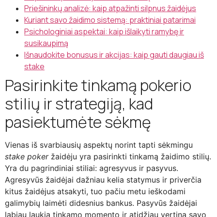
Priešininkų analizė: kaip atpažinti silpnus žaidėjus
Kuriant savo žaidimo sistemą: praktiniai patarimai
Psichologiniai aspektai: kaip išlaikyti ramybę ir
susikaupimą
Išnaudokite bonusus ir akcijas: kaip gauti daugiau iš
stake
Pasirinkite tinkamą pokerio
stilių ir strategiją, kad
pasiektumėte sėkmę
Vienas iš svarbiausių aspektų norint tapti sėkmingu
stake poker
žaidėju yra pasirinkti tinkamą žaidimo stilių.
Yra du pagrindiniai stiliai: agresyvus ir pasyvus.
Agresyvūs žaidėjai dažniau kelia statymus ir priverčia
kitus žaidėjus atsakyti, tuo pačiu metu ieškodami
galimybių laimėti didesnius bankus. Pasyvūs žaidėjai
labiau laukia tinkamo momento ir atidžiau vertina savo