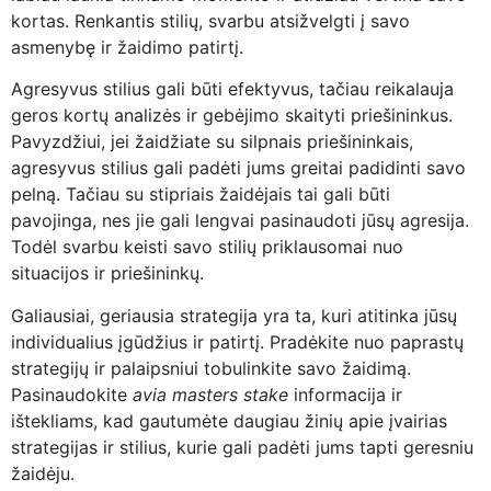
kortas. Renkantis stilių, svarbu atsižvelgti į savo
asmenybę ir žaidimo patirtį.
Agresyvus stilius gali būti efektyvus, tačiau reikalauja
geros kortų analizės ir gebėjimo skaityti priešininkus.
Pavyzdžiui, jei žaidžiate su silpnais priešininkais,
agresyvus stilius gali padėti jums greitai padidinti savo
pelną. Tačiau su stipriais žaidėjais tai gali būti
pavojinga, nes jie gali lengvai pasinaudoti jūsų agresija.
Todėl svarbu keisti savo stilių priklausomai nuo
situacijos ir priešininkų.
Galiausiai, geriausia strategija yra ta, kuri atitinka jūsų
individualius įgūdžius ir patirtį. Pradėkite nuo paprastų
strategijų ir palaipsniui tobulinkite savo žaidimą.
Pasinaudokite
avia masters stake
informacija ir
ištekliams, kad gautumėte daugiau žinių apie įvairias
strategijas ir stilius, kurie gali padėti jums tapti geresniu
žaidėju.