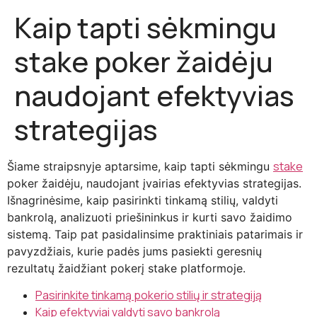
Kaip tapti sėkmingu
stake poker žaidėju
naudojant efektyvias
strategijas
stake
Šiame straipsnyje aptarsime, kaip tapti sėkmingu
poker žaidėju, naudojant įvairias efektyvias strategijas.
Išnagrinėsime, kaip pasirinkti tinkamą stilių, valdyti
bankrolą, analizuoti priešininkus ir kurti savo žaidimo
sistemą. Taip pat pasidalinsime praktiniais patarimais ir
pavyzdžiais, kurie padės jums pasiekti geresnių
rezultatų žaidžiant pokerį stake platformoje.
Pasirinkite tinkamą pokerio stilių ir strategiją
Kaip efektyviai valdyti savo bankrolą