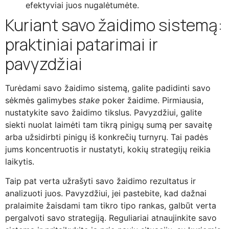
efektyviai juos nugalėtumėte.
Kuriant savo žaidimo sistemą:
praktiniai patarimai ir
pavyzdžiai
Turėdami savo žaidimo sistemą, galite padidinti savo
sėkmės galimybes
stake
poker žaidime. Pirmiausia,
nustatykite savo žaidimo tikslus. Pavyzdžiui, galite
siekti nuolat laimėti tam tikrą pinigų sumą per savaitę
arba užsidirbti pinigų iš konkrečių turnyrų. Tai padės
jums koncentruotis ir nustatyti, kokių strategijų reikia
laikytis.
Taip pat verta užrašyti savo žaidimo rezultatus ir
analizuoti juos. Pavyzdžiui, jei pastebite, kad dažnai
pralaimite žaisdami tam tikro tipo rankas, galbūt verta
pergalvoti savo strategiją. Reguliariai atnaujinkite savo