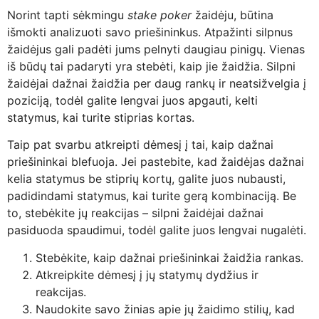
Norint tapti sėkmingu
stake poker
žaidėju, būtina
išmokti analizuoti savo priešininkus. Atpažinti silpnus
žaidėjus gali padėti jums pelnyti daugiau pinigų. Vienas
iš būdų tai padaryti yra stebėti, kaip jie žaidžia. Silpni
žaidėjai dažnai žaidžia per daug rankų ir neatsižvelgia į
poziciją, todėl galite lengvai juos apgauti, kelti
statymus, kai turite stiprias kortas.
Taip pat svarbu atkreipti dėmesį į tai, kaip dažnai
priešininkai blefuoja. Jei pastebite, kad žaidėjas dažnai
kelia statymus be stiprių kortų, galite juos nubausti,
padidindami statymus, kai turite gerą kombinaciją. Be
to, stebėkite jų reakcijas – silpni žaidėjai dažnai
pasiduoda spaudimui, todėl galite juos lengvai nugalėti.
Stebėkite, kaip dažnai priešininkai žaidžia rankas.
Atkreipkite dėmesį į jų statymų dydžius ir
reakcijas.
Naudokite savo žinias apie jų žaidimo stilių, kad