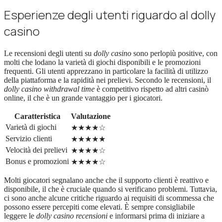
Esperienze degli utenti riguardo al dolly
casino
Le recensioni degli utenti su
dolly casino
sono perlopiù positive, con
molti che lodano la varietà di giochi disponibili e le promozioni
frequenti. Gli utenti apprezzano in particolare la facilità di utilizzo
della piattaforma e la rapidità nei prelievi. Secondo le recensioni, il
dolly casino withdrawal time
è competitivo rispetto ad altri casinò
online, il che è un grande vantaggio per i giocatori.
Caratteristica
Valutazione
Varietà di giochi
★★★★☆
Servizio clienti
★★★★★
Velocità dei prelievi
★★★★☆
Bonus e promozioni
★★★★☆
Molti giocatori segnalano anche che il supporto clienti è reattivo e
disponibile, il che è cruciale quando si verificano problemi. Tuttavia,
ci sono anche alcune critiche riguardo ai requisiti di scommessa che
possono essere percepiti come elevati. È sempre consigliabile
leggere le
dolly casino recensioni
e informarsi prima di iniziare a