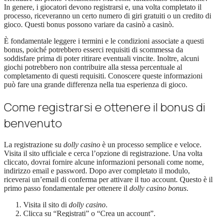
In genere, i giocatori devono registrarsi e, una volta completato il
processo, riceveranno un certo numero di giri gratuiti o un credito di
gioco. Questi bonus possono variare da casinò a casinò.
È fondamentale leggere i termini e le condizioni associate a questi
bonus, poiché potrebbero esserci requisiti di scommessa da
soddisfare prima di poter ritirare eventuali vincite. Inoltre, alcuni
giochi potrebbero non contribuire alla stessa percentuale al
completamento di questi requisiti. Conoscere queste informazioni
può fare una grande differenza nella tua esperienza di gioco.
Come registrarsi e ottenere il bonus di
benvenuto
La registrazione su
dolly casino
è un processo semplice e veloce.
Visita il sito ufficiale e cerca l’opzione di registrazione. Una volta
cliccato, dovrai fornire alcune informazioni personali come nome,
indirizzo email e password. Dopo aver completato il modulo,
riceverai un’email di conferma per attivare il tuo account. Questo è il
primo passo fondamentale per ottenere il
dolly casino bonus
.
Visita il sito di
dolly casino
.
Clicca su “Registrati” o “Crea un account”.