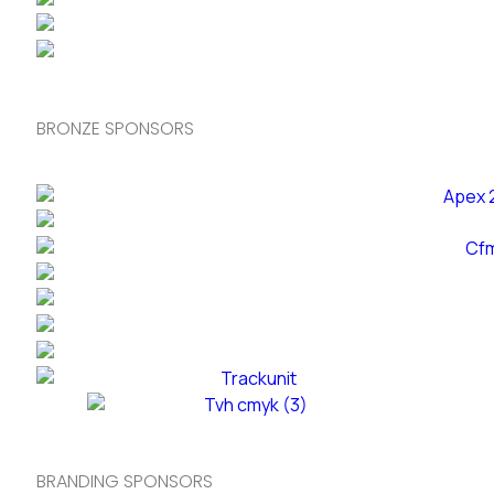
BRONZE SPONSORS
BRANDING SPONSORS