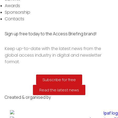
Awards
Sponsorship
Contacts
Sign up free today to the Access Briefing brand!
Keep up-to-date with the latest news from the
global access industry in digital and newsletter
format.
Subscribe for free
Read the latest news
Created & organised by