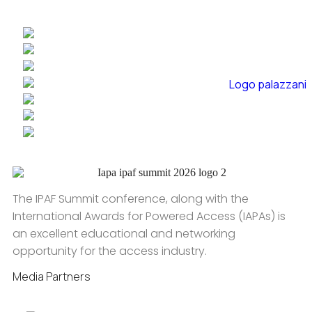
The IPAF Summit conference, along with the
International Awards for Powered Access (IAPAs) is
an excellent educational and networking
opportunity for the access industry.
Media Partners