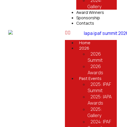
2024:
Gallery
Award Winners
Sponsorship
Contacts
Home
2026
2026
Summit
2026
Awards
Past Events
2025: IPAF
Summit
2025: IAPA
Awards
2025:
Gallery
2024: IPAF