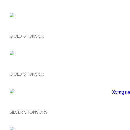
GOLD SPONSOR
GOLD SPONSOR
SILVER SPONSORS