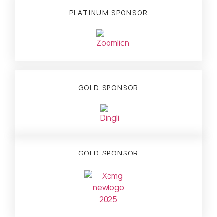
PLATINUM SPONSOR
GOLD SPONSOR
GOLD SPONSOR