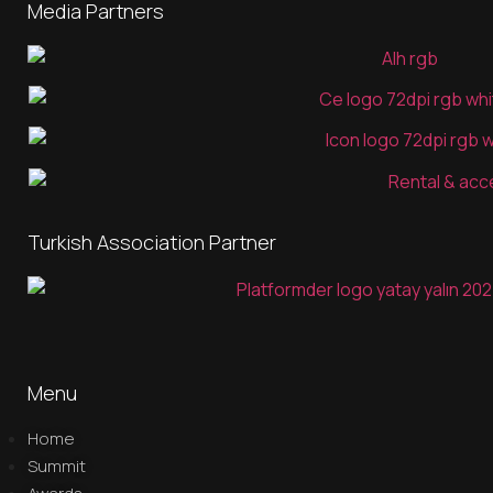
Media Partners
Turkish Association Partner
Menu
Home
Summit