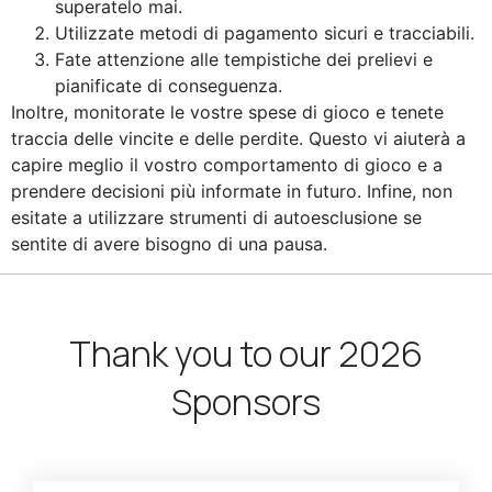
superatelo mai.
Utilizzate metodi di pagamento sicuri e tracciabili.
Fate attenzione alle tempistiche dei prelievi e
pianificate di conseguenza.
Inoltre, monitorate le vostre spese di gioco e tenete
traccia delle vincite e delle perdite. Questo vi aiuterà a
capire meglio il vostro comportamento di gioco e a
prendere decisioni più informate in futuro. Infine, non
esitate a utilizzare strumenti di autoesclusione se
sentite di avere bisogno di una pausa.
Thank you to our 2026
Sponsors