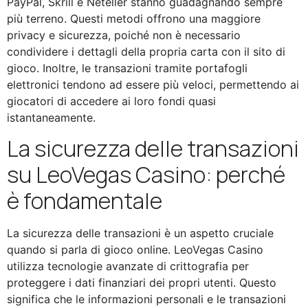
PayPal, Skrill e Neteller stanno guadagnando sempre
più terreno. Questi metodi offrono una maggiore
privacy e sicurezza, poiché non è necessario
condividere i dettagli della propria carta con il sito di
gioco. Inoltre, le transazioni tramite portafogli
elettronici tendono ad essere più veloci, permettendo ai
giocatori di accedere ai loro fondi quasi
istantaneamente.
La sicurezza delle transazioni
su LeoVegas Casino: perché
è fondamentale
La sicurezza delle transazioni è un aspetto cruciale
quando si parla di gioco online. LeoVegas Casino
utilizza tecnologie avanzate di crittografia per
proteggere i dati finanziari dei propri utenti. Questo
significa che le informazioni personali e le transazioni