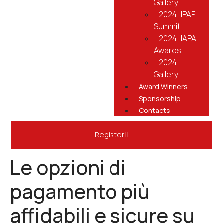
Gallery
2024: IPAF
Summit
2024: IAPA
Awards
2024:
Gallery
Award Winners
Sponsorship
Contacts
Register
Le opzioni di
pagamento più
affidabili e sicure su