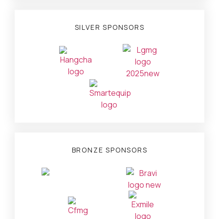
SILVER SPONSORS
BRONZE SPONSORS