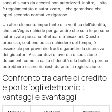
sono al sicuro da accessi non autorizzati. Inoltre, il sito
è regolamentato e autorizzato, il che garantisce che
operi secondo normative rigorose.
Un altro elemento importante è la verifica dell’identità,
che LeoVegas richiede per garantire che solo le persone
autorizzate possano effettuare transazioni. Questo
processo, sebbene possa richiedere del tempo, è
essenziale per prevenire frodi e garantire la sicurezza
dei giocatori. Assicuratevi di avere a disposizione
documenti come la carta d’identità o la bolletta, perché
potrebbero essere richiesti durante la registrazione.
Confronto tra carte di credito
e portafogli elettronici:
vantaggi e svantaggi