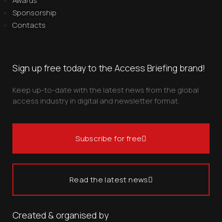
Awards
Sponsorship
Contacts
Sign up free today to the Access Briefing brand!
Keep up-to-date with the latest news from the global
access industry in digital and newsletter format.
Subscribe for free
Read the latest news
Created & organised by