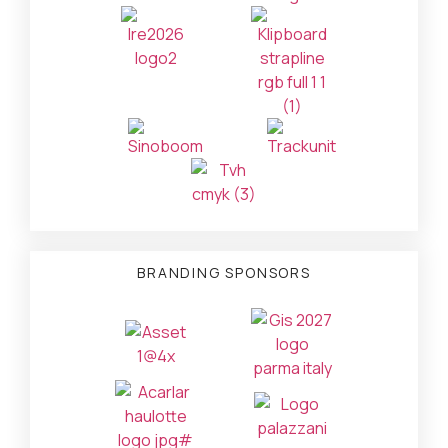
BRANDING SPONSORS