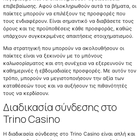
επιβεβαίωσης. Αφού ολοκληρωθούν αυτά τα βήματα, οι
παίκτες μπορούν να επιλέξουν τις προσφορές που
τους ενδιαφέρουν. Είναι σημαντικό να διαβάσετε τους
όρους και τις προϋποθέσεις κάθε προσφοράς, καθώς
υπάρχουν συγκεκριμένες απαιτήσεις στοιχηματισμού.
Μια στρατηγική που μπορούν να ακολουθήσουν οι
παίκτες είναι να ξεκινούν με το μπόνους
καλωσορίσματος και στη συνέχεια να εξερευνούν τις
καθημερινές ή εβδομαδιαίες προσφορές. Με αυτόν τον
τρόπο, μπορούν να μεγιστοποιήσουν την αξία των
καταθέσεών τους και να αυξήσουν τις πιθανότητές
τους να κερδίσουν.
Διαδικασία σύνδεσης στο
Trino Casino
Η διαδικασία σύνδεσης στο Trino Casino είναι απλή και