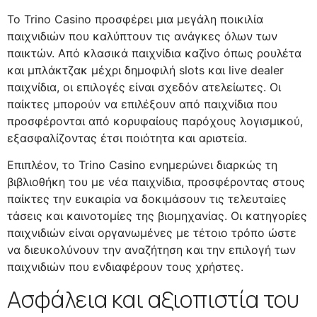
Το Trino Casino προσφέρει μια μεγάλη ποικιλία
παιχνιδιών που καλύπτουν τις ανάγκες όλων των
παικτών. Από κλασικά παιχνίδια καζίνο όπως ρουλέτα
και μπλάκτζακ μέχρι δημοφιλή slots και live dealer
παιχνίδια, οι επιλογές είναι σχεδόν ατελείωτες. Οι
παίκτες μπορούν να επιλέξουν από παιχνίδια που
προσφέρονται από κορυφαίους παρόχους λογισμικού,
εξασφαλίζοντας έτσι ποιότητα και αριστεία.
Επιπλέον, το Trino Casino ενημερώνει διαρκώς τη
βιβλιοθήκη του με νέα παιχνίδια, προσφέροντας στους
παίκτες την ευκαιρία να δοκιμάσουν τις τελευταίες
τάσεις και καινοτομίες της βιομηχανίας. Οι κατηγορίες
παιχνιδιών είναι οργανωμένες με τέτοιο τρόπο ώστε
να διευκολύνουν την αναζήτηση και την επιλογή των
παιχνιδιών που ενδιαφέρουν τους χρήστες.
Ασφάλεια και αξιοπιστία του