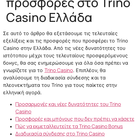
προσφορές στο Trino
Casino Ελλάδα
Σε αυτό το άρθρο θα εξετάσουμε τις τελευταίες
εξελίξεις και τις προσφορές που προσφέρει το Trino
Casino στην Ελλάδα. Από τις νέες δυνατότητες του
ιστότοπου μέχρι τους τελευταίους προσφερόμενους
бонус, θα σας ενημερώσουμε για όλα όσα πρέπει να
Trino Casino
γνωρίζετε για το
. Επιπλέον, θα
αναλύσουμε τη διαδικασία σύνδεσης και τα
πλεονεκτήματα του Trino για τους παίκτες στην
ελληνική αγορά.
Προσαρμογές και νέες δυνατότητες του Trino
Casino
Προσφορές και μπόνους που δεν πρέπει να χάσετε
Πώς να εκμεταλλευτείτε τα Trino Casino Bonus
Διαδικασία σύνδεσης στο Trino Casino