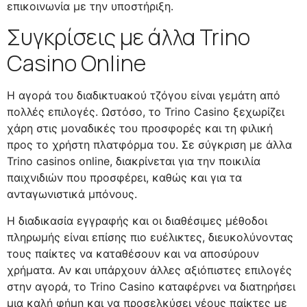
επικοινωνία με την υποστήριξη.
Συγκρίσεις με άλλα Trino
Casino Online
Η αγορά του διαδικτυακού τζόγου είναι γεμάτη από
πολλές επιλογές. Ωστόσο, το Trino Casino ξεχωρίζει
χάρη στις μοναδικές του προσφορές και τη φιλική
προς το χρήστη πλατφόρμα του. Σε σύγκριση με άλλα
Trino casinos online, διακρίνεται για την ποικιλία
παιχνιδιών που προσφέρει, καθώς και για τα
ανταγωνιστικά μπόνους.
Η διαδικασία εγγραφής και οι διαθέσιμες μέθοδοι
πληρωμής είναι επίσης πιο ευέλικτες, διευκολύνοντας
τους παίκτες να καταθέσουν και να αποσύρουν
χρήματα. Αν και υπάρχουν άλλες αξιόπιστες επιλογές
στην αγορά, το Trino Casino καταφέρνει να διατηρήσει
μια καλή φήμη και να προσελκύσει νέους παίκτες με