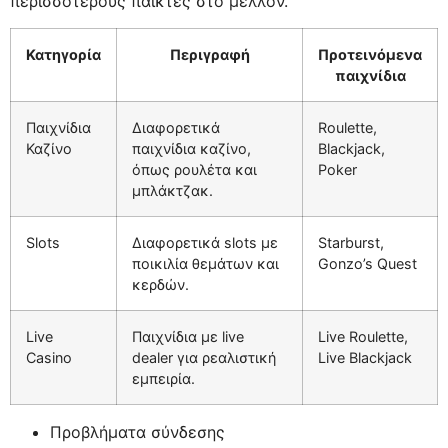
περισσότερους παίκτες στο μέλλον.
Κατηγορία
Περιγραφή
Προτεινόμενα
παιχνίδια
Παιχνίδια
Διαφορετικά
Roulette,
Καζίνο
παιχνίδια καζίνο,
Blackjack,
όπως ρουλέτα και
Poker
μπλάκτζακ.
Slots
Διαφορετικά slots με
Starburst,
ποικιλία θεμάτων και
Gonzo’s Quest
κερδών.
Live
Παιχνίδια με live
Live Roulette,
Casino
dealer για ρεαλιστική
Live Blackjack
εμπειρία.
Προβλήματα σύνδεσης