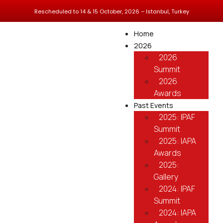
Rescheduled to 14 & 15 October, 2026 – Istanbul, Turkey
Home
2026
2026
Summit
2026
Awards
Past Events
2025: IPAF
Summit
2025: IAPA
Awards
2025:
Gallery
2024: IPAF
Summit
2024: IAPA