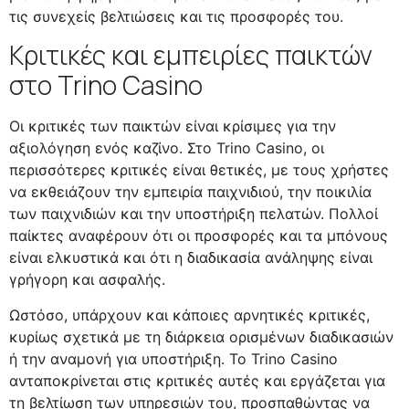
τις συνεχείς βελτιώσεις και τις προσφορές του.
Κριτικές και εμπειρίες παικτών
στο Trino Casino
Οι κριτικές των παικτών είναι κρίσιμες για την
αξιολόγηση ενός καζίνο. Στο Trino Casino, οι
περισσότερες κριτικές είναι θετικές, με τους χρήστες
να εκθειάζουν την εμπειρία παιχνιδιού, την ποικιλία
των παιχνιδιών και την υποστήριξη πελατών. Πολλοί
παίκτες αναφέρουν ότι οι προσφορές και τα μπόνους
είναι ελκυστικά και ότι η διαδικασία ανάληψης είναι
γρήγορη και ασφαλής.
Ωστόσο, υπάρχουν και κάποιες αρνητικές κριτικές,
κυρίως σχετικά με τη διάρκεια ορισμένων διαδικασιών
ή την αναμονή για υποστήριξη. Το Trino Casino
ανταποκρίνεται στις κριτικές αυτές και εργάζεται για
τη βελτίωση των υπηρεσιών του, προσπαθώντας να