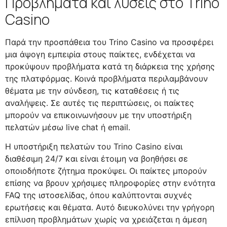
Προβλήματα και λύσεις στο Trino
Casino
Παρά την προσπάθεια του Trino Casino να προσφέρει
μια άψογη εμπειρία στους παίκτες, ενδέχεται να
προκύψουν προβλήματα κατά τη διάρκεια της χρήσης
της πλατφόρμας. Κοινά προβλήματα περιλαμβάνουν
θέματα με την σύνδεση, τις καταθέσεις ή τις
αναλήψεις. Σε αυτές τις περιπτώσεις, οι παίκτες
μπορούν να επικοινωνήσουν με την υποστήριξη
πελατών μέσω live chat ή email.
Η υποστήριξη πελατών του Trino Casino είναι
διαθέσιμη 24/7 και είναι έτοιμη να βοηθήσει σε
οποιοδήποτε ζήτημα προκύψει. Οι παίκτες μπορούν
επίσης να βρουν χρήσιμες πληροφορίες στην ενότητα
FAQ της ιστοσελίδας, όπου καλύπτονται συχνές
ερωτήσεις και θέματα. Αυτό διευκολύνει την γρήγορη
επίλυση προβλημάτων χωρίς να χρειάζεται η άμεση