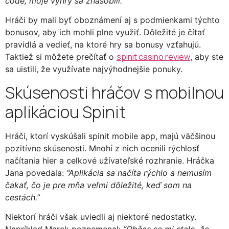
code, moje výhry sa znásobili.”
Hráči by mali byť oboznámení aj s podmienkami týchto
bonusov, aby ich mohli plne využiť. Dôležité je čítať
pravidlá a vedieť, na ktoré hry sa bonusy vzťahujú.
spinit casino review
Taktiež si môžete prečítať o
, aby ste
sa uistili, že využívate najvýhodnejšie ponuky.
Skúsenosti hráčov s mobilnou
aplikáciou Spinit
Hráči, ktorí vyskúšali spinit mobile app, majú väčšinou
pozitívne skúsenosti. Mnohí z nich ocenili rýchlosť
načítania hier a celkové užívateľské rozhranie. Hráčka
Jana povedala:
“Aplikácia sa načíta rýchlo a nemusím
čakať, čo je pre mňa veľmi dôležité, keď som na
cestách.”
Niektorí hráči však uviedli aj niektoré nedostatky.