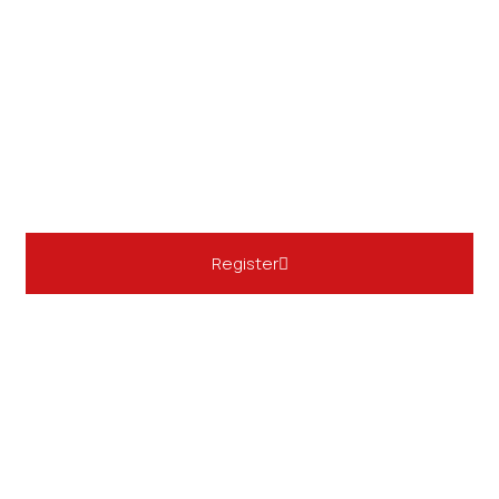
Register