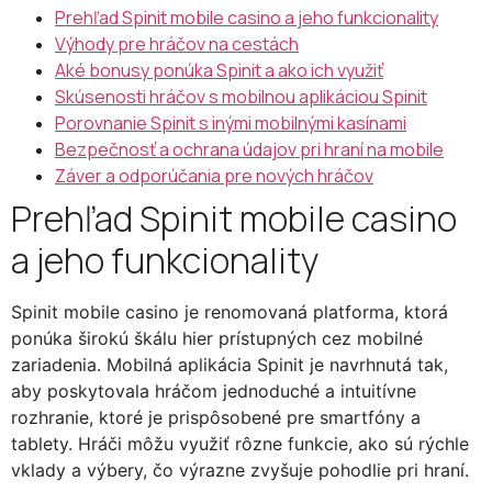
Prehľad Spinit mobile casino a jeho funkcionality
Výhody pre hráčov na cestách
Aké bonusy ponúka Spinit a ako ich využiť
Skúsenosti hráčov s mobilnou aplikáciou Spinit
Porovnanie Spinit s inými mobilnými kasínami
Bezpečnosť a ochrana údajov pri hraní na mobile
Záver a odporúčania pre nových hráčov
Prehľad Spinit mobile casino
a jeho funkcionality
Spinit mobile casino je renomovaná platforma, ktorá
ponúka širokú škálu hier prístupných cez mobilné
zariadenia. Mobilná aplikácia Spinit je navrhnutá tak,
aby poskytovala hráčom jednoduché a intuitívne
rozhranie, ktoré je prispôsobené pre smartfóny a
tablety. Hráči môžu využiť rôzne funkcie, ako sú rýchle
vklady a výbery, čo výrazne zvyšuje pohodlie pri hraní.