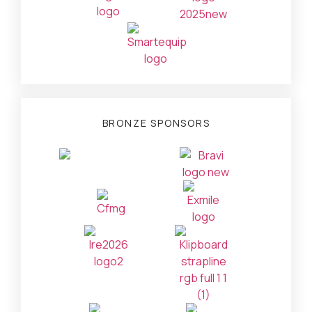
BRONZE SPONSORS