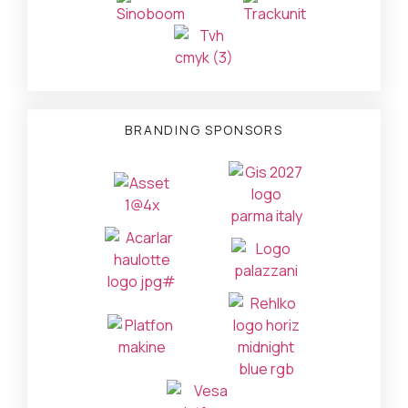
BRANDING SPONSORS