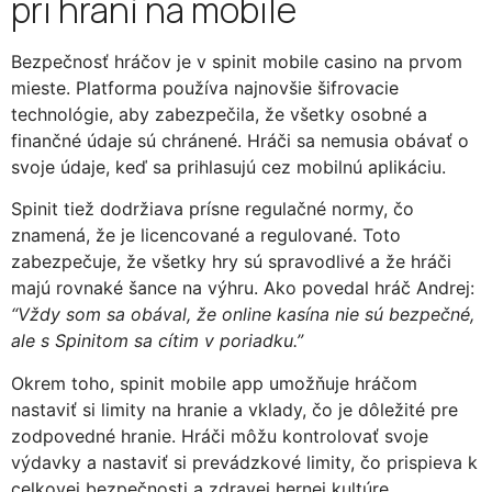
pri hraní na mobile
Bezpečnosť hráčov je v spinit mobile casino na prvom
mieste. Platforma používa najnovšie šifrovacie
technológie, aby zabezpečila, že všetky osobné a
finančné údaje sú chránené. Hráči sa nemusia obávať o
svoje údaje, keď sa prihlasujú cez mobilnú aplikáciu.
Spinit tiež dodržiava prísne regulačné normy, čo
znamená, že je licencované a regulované. Toto
zabezpečuje, že všetky hry sú spravodlivé a že hráči
majú rovnaké šance na výhru. Ako povedal hráč Andrej:
“Vždy som sa obával, že online kasína nie sú bezpečné,
ale s Spinitom sa cítim v poriadku.”
Okrem toho, spinit mobile app umožňuje hráčom
nastaviť si limity na hranie a vklady, čo je dôležité pre
zodpovedné hranie. Hráči môžu kontrolovať svoje
výdavky a nastaviť si prevádzkové limity, čo prispieva k
celkovej bezpečnosti a zdravej hernej kultúre.